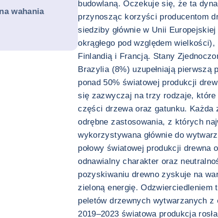
budowlaną. Oczekuje się, że ta dyna
 na wahania
przynosząc korzyści producentom dr
siedziby głównie w Unii Europejskie
okrągłego pod względem wielkości),
Finlandią i Francją. Stany Zjednoczo
Brazylia (8%) uzupełniają pierwszą 
ponad 50% światowej produkcji drewn
się zazwyczaj na trzy rodzaje, które
części drzewa oraz gatunku. Każda z
odrębne zastosowania, z których naj
wykorzystywana głównie do wytwarza
połowy światowej produkcji drewna 
odnawialny charakter oraz neutral
pozyskiwaniu drewno zyskuje na war
zieloną energię. Odzwierciedleniem t
peletów drzewnych wytwarzanych z 
2019–2023 światowa produkcja rosła 