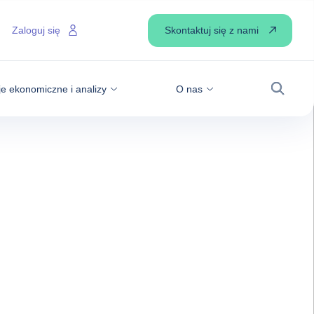
Skontaktuj się z nami
Zaloguj się
je ekonomiczne i analizy
O nas
Wyszuk