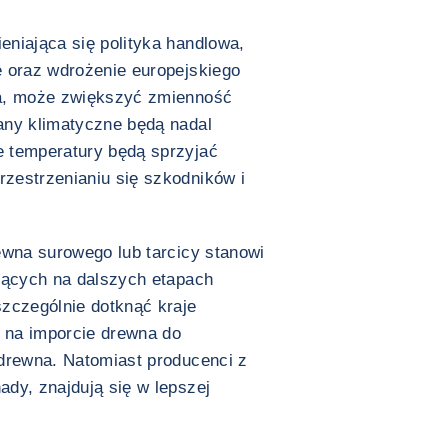
niająca się polityka handlowa,
e oraz wdrożenie europejskiego
ia, może zwiększyć zmienność
any klimatyczne będą nadal
 temperatury będą sprzyjać
zestrzenianiu się szkodników i
ewna surowego lub tarcicy stanowi
jących na dalszych etapach
zczególnie dotknąć kraje
ą na imporcie drewna do
 drewna. Natomiast producenci z
dy, znajdują się w lepszej