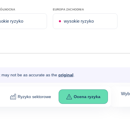
PÓŁNOCNA
EUROPA ZACHODNIA
okie ryzyko
wysokie ryzyko
It may not be as accurate as the
original
.
Wybi
Ryzyko sektorowe
Ocena ryzyka