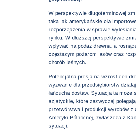
W perspektywie długoterminowej zmie
taka jak amerykańskie cła importow
rozporządzenia w sprawie wylesian
rynku. W dłuższej perspektywie zmi
wpływać na podaż drewna, a rosnące
częstszym pożarom lasów oraz rozpr
chorób leśnych.
Potencjalna presja na wzrost cen dr
wyzwanie dla przedsiębiorstw działa
łańcucha dostaw. Sytuacja ta może s
azjatyckie, które zazwyczaj polegaj
przetwórstwa i produkcji wyrobów z
Ameryki Północnej, zwłaszcza z Kana
sytuacji.