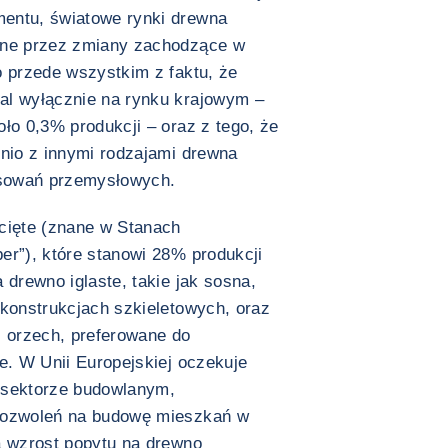
entu, światowe rynki drewna
one przez zmiany zachodzące w
o przede wszystkim z faktu, że
al wyłącznie na rynku krajowym –
ło 0,3% produkcji – oraz z tego, że
dnio z innymi rodzajami drewna
osowań przemysłowych.
 cięte (znane w Stanach
er”), które stanowi 28% produkcji
 drewno iglaste, takie jak sosna,
 konstrukcjach szkieletowych, oraz
 i orzech, preferowane do
e. W Unii Europejskiej oczekuje
 sektorze budowlanym,
 pozwoleń na budowę mieszkań w
ą wzrost popytu na drewno