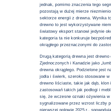
jednak, pomimo znaczenia tego segm
pozostają w dużej mierze niezmieni
sektorze energii z drewna. Wynika t
drewno to jest wykorzystywane niem
światowy eksport stanowi jedynie oko
kategoria ta nie konkuruje bezpośre
okrągłego przeznaczonymi do zast
Drugą kategorią drewna jest drewno
Zjednoczonych i Kanadzie jako „lumb
drewna okrągłego. Podzielone jest na
jodła i świerk, szeroko stosowane w
drewno liściaste, takie jak dąb, klon
zastosowań takich jak podłogi i mebl
się, że wczesne oznaki ożywienia w
sygnalizowane przez wzrost liczby
pierwszej połowie 2025 r., spowoduj