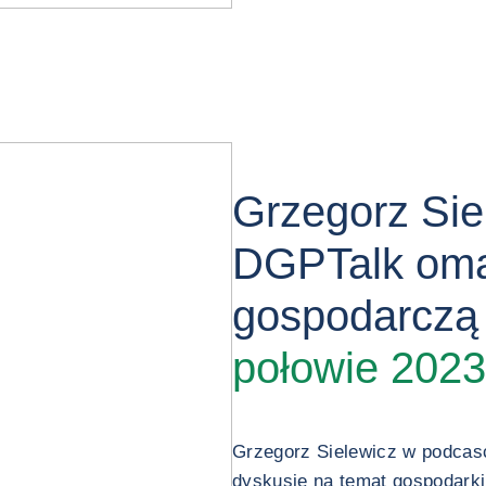
Grzegorz Sie
DGPTalk oma
gospodarczą
połowie 2023
Grzegorz Sielewicz w podcas
dyskusje na temat gospodarki