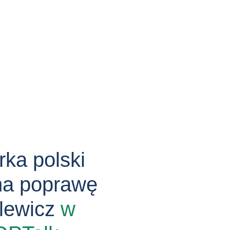
ka polski
na poprawę
elewicz
w