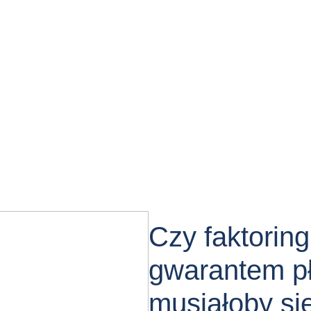
Czy faktoring
gwarantem pł
musiałoby si