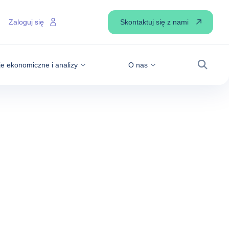
Skontaktuj się z nami
Zaloguj się
je ekonomiczne i analizy
O nas
Wyszuk