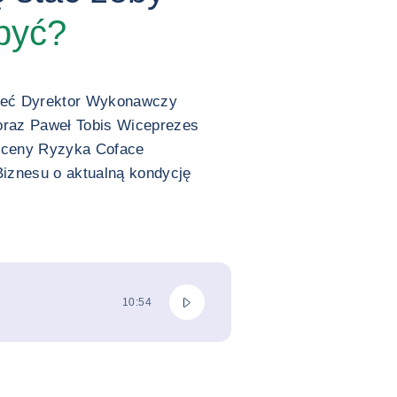
 być?
Steć Dyrektor Wykonawczy
oraz Paweł Tobis Wiceprezes
Oceny Ryzyka Coface
Biznesu o aktualną kondycję
Odtwórz podcast
CAŁKOWITY CZAS TRWANIA
10:54