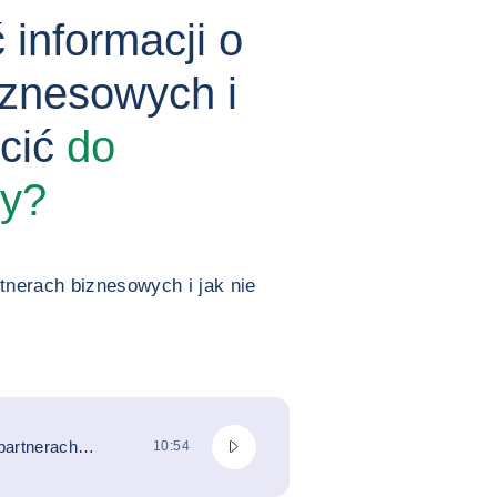
 informacji o
iznesowych i
ścić
do
my?
tnerach biznesowych i jak nie
Odtwórz podcast
partnerach
CAŁKOWITY CZAS TRWANIA
10:54