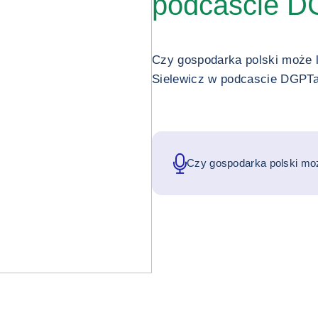
podcascie D
Czy gospodarka polski może 
Sielewicz w podcascie DGPTa
Czy gospodarka polski moż
poprawę Grzegorz Sielewi
DGPTalk.