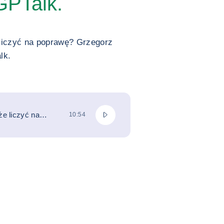
GPTalk.
liczyć na poprawę? Grzegorz
lk.
Odtwórz podcast
e liczyć na
CAŁKOWITY CZAS TRWANIA
10:54
cz w podcascie