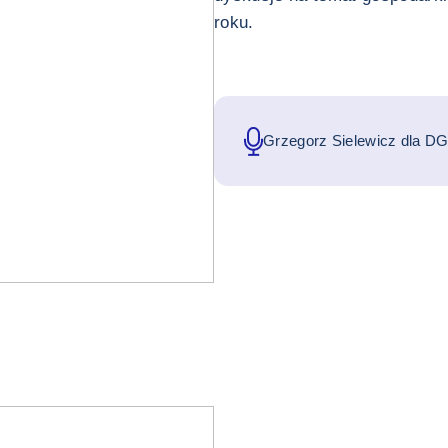
roku.
Grzegorz Sielewicz dla D