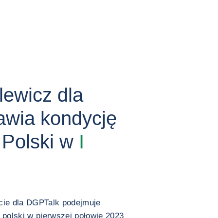
lewicz dla
wia kondycję
 Polski w
I
cie dla DGPTalk podejmuje
 polski w pierwszej połowie 2023