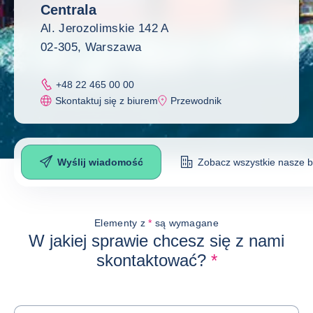
Centrala
Al. Jerozolimskie 142 A
02-305, Warszawa
+48 22 465 00 00
Skontaktuj się z biurem
Przewodnik
Wyślij wiadomość
Zobacz wszystkie nasze b
Wyślij wiadomość
Elementy z
*
są wymagane
W jakiej sprawie chcesz się z nami
skontaktować?
*