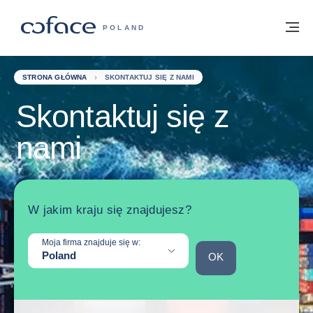
Przejdź do treści
Powrót do strony głównej
M
COFACE FOR TRADE - STRONA GŁÓWN
POLAND
STRONA GŁÓWNA
SKONTAKTUJ SIĘ Z NAMI
Skontaktuj się z
nami
W jakim kraju się znajdujesz?
Moja firma znajduje się w:
Poland
OK
OK