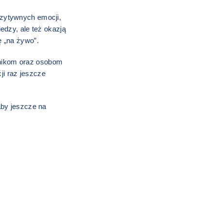
zytywnych emocji,
edzy, ale też okazją
ę „na żywo”.
nikom oraz osobom
i raz jeszcze
aby jeszcze na