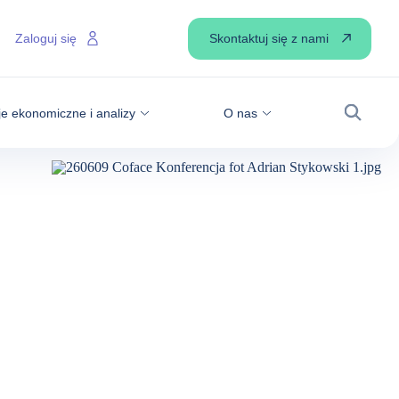
Skontaktuj się z nami
Zaloguj się
je ekonomiczne i analizy
O nas
Wyszuk