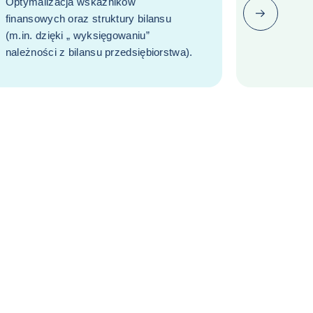
Optymalizacja wskaźników
Następny (p
finansowych oraz struktury bilansu
(m.in. dzięki „ wyksięgowaniu”
należności z bilansu przedsiębiorstwa).