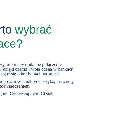
rto
wybrać
face?
wy, oferujący unikalne połączenie
ci, dzięki czemu Twoja ocena w bankach
iegać się o kredyt na inwestycje.
u obszarów (analitycy ryzyka, prawnicy,
 doświadczeniem.
ugami Coface zapewni Ci stałe