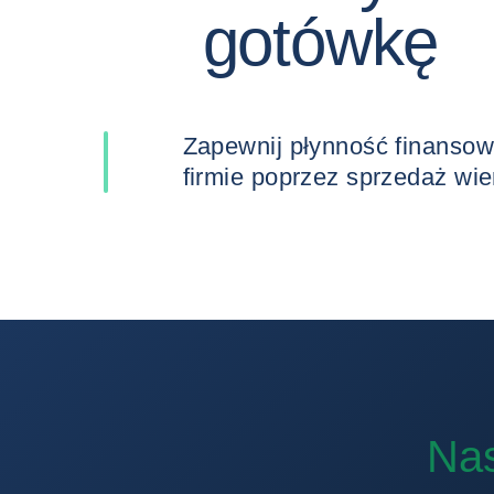
gotówkę
Zapewnij płynność finansową swojej
firmie po
Nas