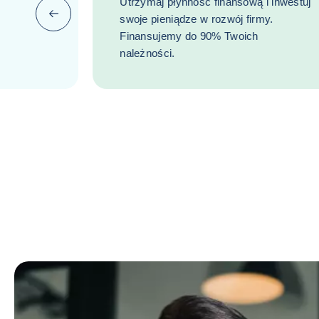
Utrzymaj płynność finansową i inwestuj
Poprzedni (wróć do poprzedniej pozycji)
swoje pieniądze w rozwój firmy.
Finansujemy do 90% Twoich
należności.