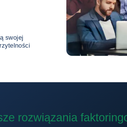
przez sprzedaż wierzytelności
ze rozwiązania faktorin