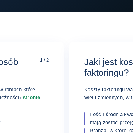
posób
Jaki jest ko
1 / 2
faktoringu?
 w ramach której
Koszty faktoringu wa
leżności)
stronie
wielu zmiennych, w 
Ilość i średnia kw
:
mają zostać przeję
Branża, w której d