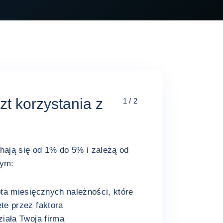
szt korzystania z
1 / 2
hają się od 1% do 5% i zależą od
tym:
ota miesięcznych należności, które
te przez faktora
ziała Twoja firma