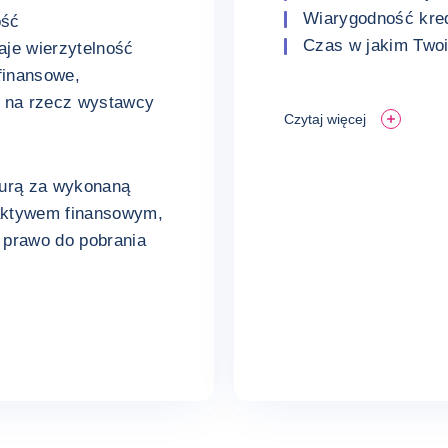
Wiarygodność kre
ość
Czas w jakim Twoi 
aje wierzytelność
finansowe,
i na rzecz wystawcy
Czytaj więcej
turą za wykonaną
 aktywem finansowym,
i prawo do pobrania