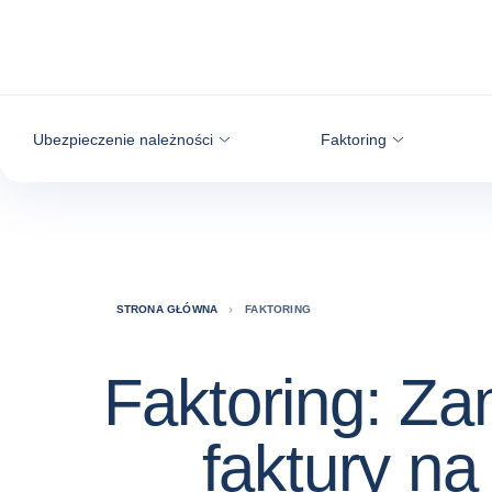
Przejdź do treści
Ubezpieczenie należności
Faktoring
STRONA GŁÓWNA
FAKTORING
Faktoring: Za
faktury na