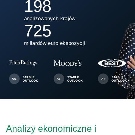
200
analizowanych krajów
725
miliardów euro ekspozycji
STABLE
STABLE
STABLE
AA-
A1
A+
OUTLOOK
OUTLOOK
OUTLOOK
Analizy ekonomiczne i