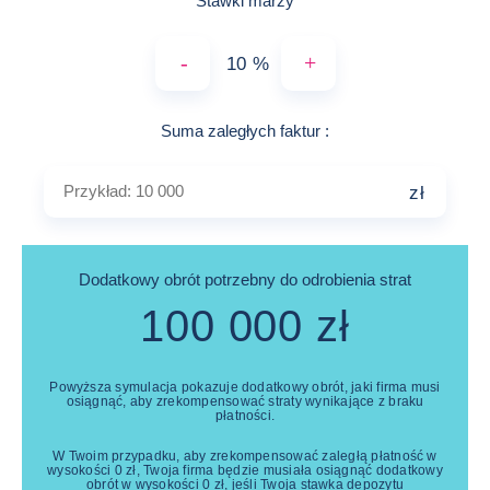
Stawki marży
-
+
%
Przykład: 10 000
Suma zaległych faktur
:
zł
Dodatkowy obrót potrzebny do odrobienia strat
100 000
zł
Powyższa symulacja pokazuje dodatkowy obrót, jaki firma musi
osiągnąć, aby zrekompensować straty wynikające z braku
płatności.
W Twoim przypadku, aby zrekompensować zaległą płatność w
wysokości
0
zł
, Twoja firma będzie musiała osiągnąć dodatkowy
obrót w wysokości
0
zł
, jeśli Twoja stawka depozytu