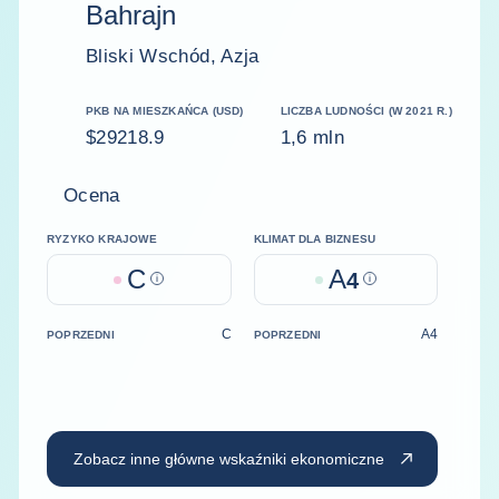
Bahrajn
Bliski Wschód, Azja
PKB NA MIESZKAŃCA (USD)
LICZBA LUDNOŚCI (W 2021 R.)
$29218.9
1,6 mln
Ocena
RYZYKO KRAJOWE
KLIMAT DLA BIZNESU
C
A
Help
4
Help
C
A4
POPRZEDNI
POPRZEDNI
Zobacz inne główne wskaźniki ekonomiczne