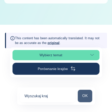
This content has been automatically translated. It may not
be as accurate as the
original
.
Wybierz temat
Wybierz sekcję strony
Porównanie krajów
Wyszukaj kraj
OK
Wyszukaj kraj
0
suggestions