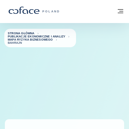
Przejdź do treści
Powrót do strony głównej
M
COFACE FOR TRADE - STRONA GŁÓWN
POLAND
STRONA GŁÓWNA
PUBLIKACJE EKONOMICZNE I ANALIZY
MAPA RYZYKA BIZNESOWEGO
BAHRAJN