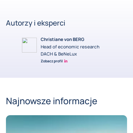
Autorzy i eksperci
Christiane von BERG
Head of economic research
DACH & BeNeLux
Zobacz profil
Christiane von berg linkedin
Najnowsze informacje