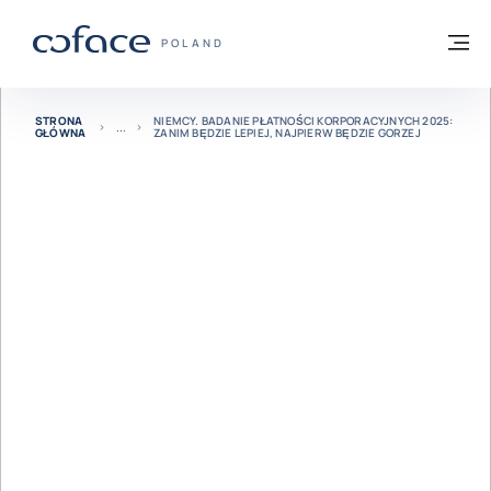
Przejdź do treści
Powrót do strony głównej
M
COFACE FOR TRADE - STRONA GŁÓWNA
POLAND
STRONA
NIEMCY. BADANIE PŁATNOŚCI KORPORACYJNYCH 2025:
GŁÓWNA
ZANIM BĘDZIE LEPIEJ, NAJPIERW BĘDZIE GORZEJ