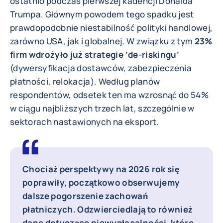
ostatnio podczas pierwszej kadencji Donalda
Trumpa. Głównym powodem tego spadku jest
prawdopodobnie niestabilność polityki handlowej,
zarówno USA, jak i globalnej. W związku z tym
23%
firm wdrożyło już strategie ‘de-riskingu’
(dywersyfikacja dostawców, zabezpieczenia
płatności, relokacja). Według planów
respondentów, odsetek ten ma wzrosnąć do 54%
w ciągu najbliższych trzech lat, szczególnie w
sektorach nastawionych na eksport.
Chociaż perspektywy na 2026 rok się
poprawiły, początkowo obserwujemy
dalsze pogorszenie zachowań
płatniczych. Odzwierciedlają to również
dane dotyczące niewypłacalności, które