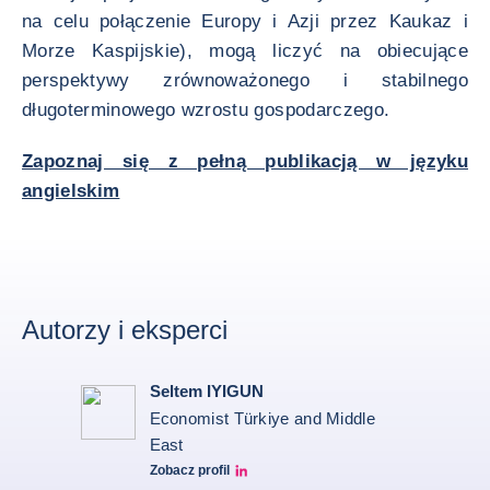
na celu połączenie Europy i Azji przez Kaukaz i
Morze Kaspijskie), mogą liczyć na obiecujące
perspektywy zrównoważonego i stabilnego
długoterminowego wzrostu gospodarczego.
Zapoznaj się z pełną publikacją w języku
angielskim
Autorzy i eksperci
Seltem IYIGUN
Economist Türkiye and Middle
East
Zobacz profil
Seltem Linkedin