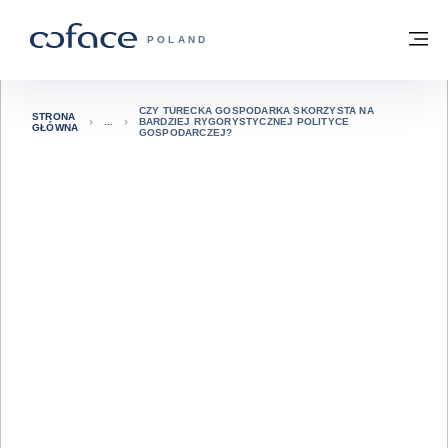
Przejdź do treści
Powrót do strony głównej
M
COFACE FOR TRADE - STRONA GŁÓWN
POLAND
CZY TURECKA GOSPODARKA SKORZYSTA NA
STRONA
BARDZIEJ RYGORYSTYCZNEJ POLITYCE
GŁÓWNA
GOSPODARCZEJ?