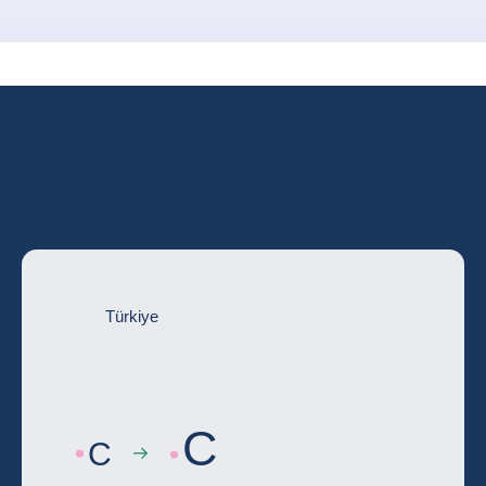
Przejdź do szczegółowej oceny ryzyka
dla danego kraju
Türkiye
C
C