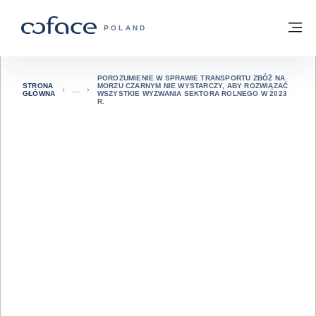
Przejdź do treści
Powrót do strony głównej
M
COFACE FOR TRADE - STRONA GŁÓWN
POLAND
POROZUMIENIE W SPRAWIE TRANSPORTU ZBÓŻ NA
STRONA
MORZU CZARNYM NIE WYSTARCZY, ABY ROZWIĄZAĆ
GŁÓWNA
WSZYSTKIE WYZWANIA SEKTORA ROLNEGO W 2023
R.