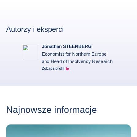
Autorzy i eksperci
Jonathan STEENBERG
Economist for Northern Europe
and Head of Insolvency Research
Zobacz profil
Jonathan Steenberg linkedin
Najnowsze informacje