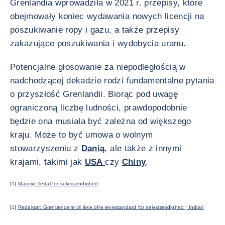
Grenlandia wprowadziła w 2021 r. przepisy, które
obejmowały koniec wydawania nowych licencji na
poszukiwanie ropy i gazu, a także przepisy
zakazujące poszukiwania i wydobycia uranu.
Potencjalne głosowanie za niepodległością w
nadchodzącej dekadzie rodzi fundamentalne pytania
o przyszłość Grenlandii. Biorąc pod uwagę
ograniczoną liczbę ludności, prawdopodobnie
będzie ona musiała być zależna od większego
kraju. Może to być umowa o wolnym
stowarzyszeniu z
Danią
, ale także z innymi
krajami, takimi jak
USA
czy
Chiny
.
[1]
Massivt flertal for selvstændighed
[1]
Redaktør: Grønlændere vil ikke ofre levestandard for selvstændighed | Indlan