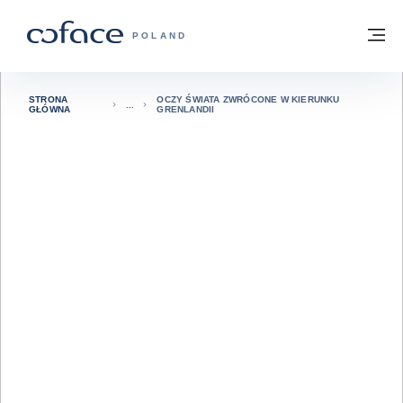
Przejdź do treści
Powrót do strony głównej
M
COFACE FOR TRADE - STRONA GŁÓWN
POLAND
STRONA
OCZY ŚWIATA ZWRÓCONE W KIERUNKU
GŁÓWNA
GRENLANDII