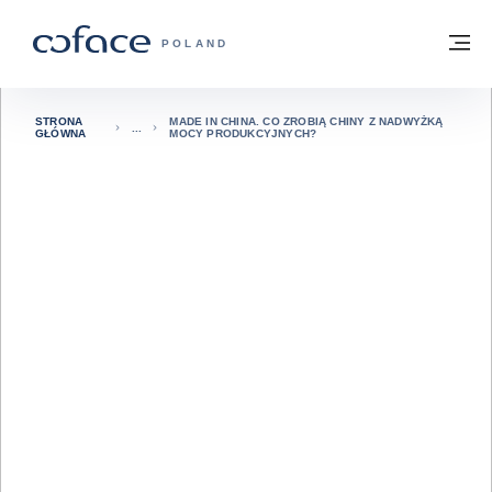
Przejdź do treści
Powrót do strony głównej
M
COFACE FOR TRADE - STRONA GŁÓWN
POLAND
STRONA
MADE IN CHINA. CO ZROBIĄ CHINY Z NADWYŻKĄ
GŁÓWNA
MOCY PRODUKCYJNYCH?