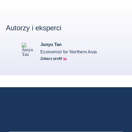
Autorzy i eksperci
Junyu Tan
Economist for Northern Asia
Zobacz profil
Junyu Tan Linkedin Profile
Przejdź do szczegółowej oceny ryzyka
dla danego kraju