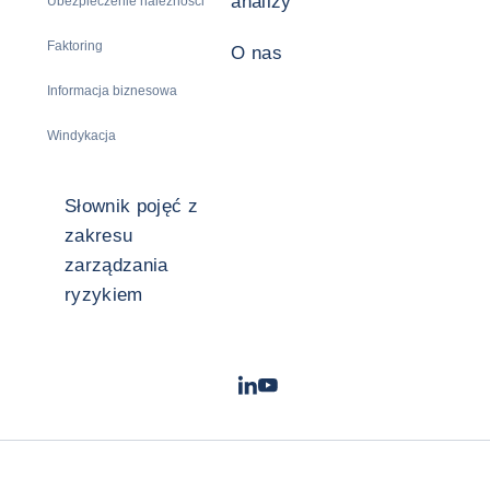
analizy
Ubezpieczenie należności
Faktoring
O nas
Informacja biznesowa
Windykacja
Słownik pojęć z
zakresu
zarządzania
ryzykiem
LinkedIn
Youtube
- Coface
- Coface