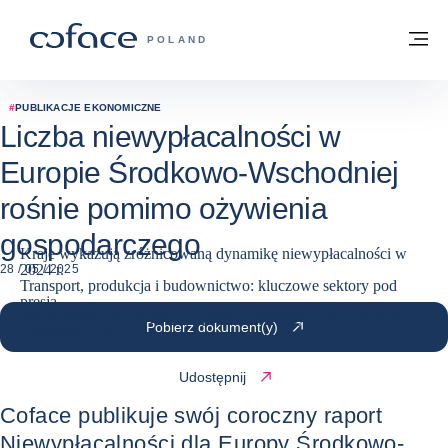
Przejdź do treści
Powrót do strony głównej
M
COFACE FOR TRADE - STRONA GŁÓWN
POLAND
#
PUBLIKACJE EKONOMICZNE
Liczba niewypłacalności w
Europie Środkowo-Wschodniej
rośnie pomimo ożywienia
gospodarczego
Kraje wykazują zróżnicowaną dynamikę niewypłacalności w
2024 r.
28 / 05 / 2025
Transport, produkcja i budownictwo: kluczowe sektory pod
presją
Perspektywy na rok 2025: Oparte na inwestycjach, ostrożnie
Pobierz dokument(y)
optymistyczne
Udostępnij
Coface publikuje swój coroczny raport
Niewypłacalności dla Europy Środkowo-