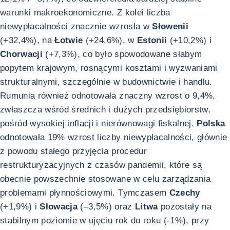
warunki makroekonomiczne. Z kolei liczba
niewypłacalności znacznie wzrosła w
Słowenii
(+32,4%), na
Łotwie
(+24,6%), w
Estonii
(+10,2%) i
Chorwacji
(+7,3%), co było spowodowane słabym
popytem krajowym, rosnącymi kosztami i wyzwaniami
strukturalnymi, szczególnie w budownictwie i handlu.
Rumunia również odnotowała znaczny wzrost o 9,4%,
zwłaszcza wśród średnich i dużych przedsiębiorstw,
pośród wysokiej inflacji i nierównowagi fiskalnej.
Polska
odnotowała 19% wzrost liczby niewypłacalności, głównie
z powodu stałego przyjęcia procedur
restrukturyzacyjnych z czasów pandemii, które są
obecnie powszechnie stosowane w celu zarządzania
problemami płynnościowymi. Tymczasem
Czechy
(+1,9%) i
Słowacja
(–3,5%) oraz
Litwa
pozostały na
stabilnym poziomie w ujęciu rok do roku (-1%), przy