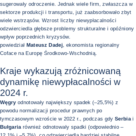
sugerowały odroczenie. Jednak wiele firm, zwłaszcza w
sektorze produkcji i transportu, już zaabsorbowało zbyt
wiele wstrząsów. Wzrost liczby niewypłacalności
odzwierciedla głębsze problemy strukturalne i opóźniony
wpływ poprzednich kryzysów.
powiedział
Mateusz Dadej
, ekonomista regionalny
Coface na Europę Środkowo-Wschodnią.
Kraje wykazują zróżnicowaną
dynamikę niewypłacalności w
2024 r.
Węgry
odnotowały największy spadek (–25,5%) z
powodu normalizacji procedur prawnych po
tymczasowym wzroście w 2022 r., podczas gdy
Serbia
i
Bułgaria
również odnotowały spadki (odpowiednio –
12,1% i –5,7%), co odzwierciedla bardziej stabilne