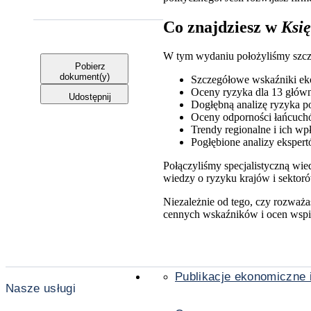
Co znajdziesz w
Księ
W tym wydaniu położyliśmy szczeg
Pobierz
dokument(y)
Szczegółowe wskaźniki ek
Oceny ryzyka dla 13 głów
Udostępnij
Dogłębną analizę ryzyka p
Oceny odporności łańcuch
Trendy regionalne i ich 
Pogłębione analizy ekspe
Połączyliśmy specjalistyczną wi
wiedzy o ryzyku krajów i sektoró
Niezależnie od tego, czy rozważ
cennych wskaźników i ocen wspie
Publikacje ekonomiczne i
Nasze usługi