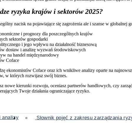
dze ryzyka krajów i sektorów 2025?
ólny nacisk na pojawiające się zagrożenia ale i szanse w globalnej g
onomiczne i prognozy dla poszczególnych krajów
nych sektorów gospodarki
olitycznego i jego wpływu na działalność biznesową
ów dostaw i analizę wyzwań środowiskowych
wpływ na handel międzynarodowy
rtów Coface
edzę ekonomistów Coface oraz ich wnikliwe analizy oparte na najnows
w, w których rozwijasz swój biznes.
asz nowe kierunki rozwoju, oceniasz partnerów handlowych, czy zarz
rających Twoje działania ograniczające ryzyko.
 analizy
Słownik pojęć z zakresu zarządzania ry