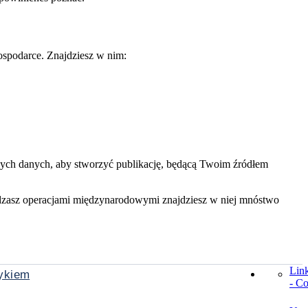
ospodarce. Znajdziesz w nim:
zych danych, aby stworzyć publikację, będącą Twoim źródłem
ądzasz operacjami międzynarodowymi znajdziesz w niej mnóstwo
Lin
zykiem
- Co