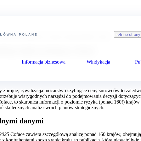
Inne strony
GŁÓWNA
POLAND
 KRAJÓW I SEKTORÓW 2025. ANALIZUJ, BĄDŹ NA BIEŻĄCO, CHROŃ.
lizuj, bądź na bieżąco, chroń.
Informacja biznesowa
Windykacja
Pu
ty zbrojne, rywalizacja mocarstw i szybujące ceny surowców to zaled
otrzebuje wiarygodnych narzędzi do podejmowania decyzji dotyczących
face, to skarbnica informacji o poziomie ryzyka (ponad 160!) krajów 
ć skutecznych analiz swoich planów strategicznych.
elnymi danymi
 2025
Coface zawiera szczegółową analizę ponad 160 krajów, obejmuj
mę z kontrahentami spoza granic kraju, to publikacja, którą niewątpliwi