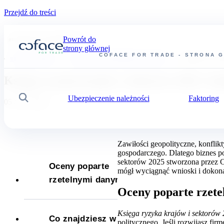
Przejdź do treści
Powrót do
#
PUBLIKACJE EKONOMICZNE
strony głównej
COFACE FOR TRADE - STRONA 
STRONA GŁÓWNA
PUBLIKACJE EKONOMICZNE I ANALIZY
KSIĘGA RYZYKA
Księga ryzyka krajów i sektorów 2025. Ana
Ubezpieczenie należności
Faktoring
Wyszukiwanie
05 / 02 / 2025
Zawiłości geopolityczne, konflik
gospodarczego. Dlatego biznes p
sektorów 2025 stworzona przez Co
Oceny poparte
mógł wyciągnąć wnioski i dokona
rzetelnymi danymi
Oceny poparte rzet
Księga ryzyka krajów i sektorów
Co znajdziesz w
politycznego. Jeśli rozwijasz fir