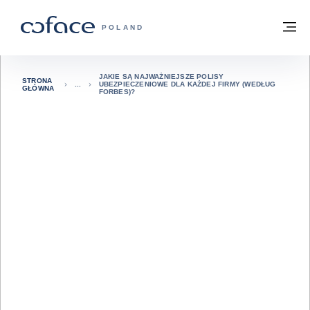
Przejdź do treści
Powrót do strony głównej
M
COFACE FOR TRADE - STRONA GŁÓWN
POLAND
JAKIE SĄ NAJWAŻNIEJSZE POLISY
STRONA
UBEZPIECZENIOWE DLA KAŻDEJ FIRMY (WEDŁUG
GŁÓWNA
FORBES)?