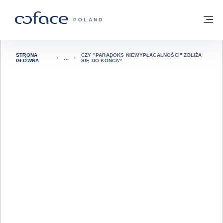
Przejdź do treści
Powrót do strony głównej
M
COFACE FOR TRADE - STRONA GŁÓWN
POLAND
STRONA
CZY "PARADOKS NIEWYPŁACALNOŚCI" ZBLIŻA
GŁÓWNA
SIĘ DO KOŃCA?