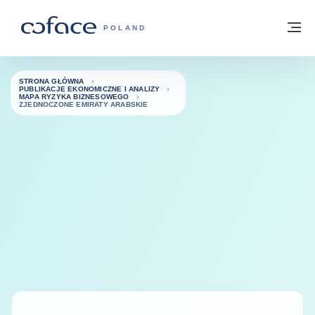
Przejdź do treści
Powrót do strony głównej
M
COFACE FOR TRADE - STRONA GŁÓWN
POLAND
STRONA GŁÓWNA
PUBLIKACJE EKONOMICZNE I ANALIZY
MAPA RYZYKA BIZNESOWEGO
ZJEDNOCZONE EMIRATY ARABSKIE