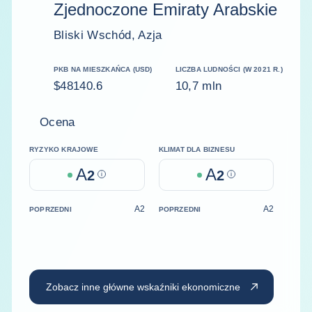
Zjednoczone Emiraty Arabskie
Bliski Wschód, Azja
PKB NA MIESZKAŃCA (USD)
LICZBA LUDNOŚCI (W 2021 R.)
$48140.6
10,7 mln
Ocena
RYZYKO KRAJOWE
KLIMAT DLA BIZNESU
A
A
2
Help
2
Help
A2
A2
POPRZEDNI
POPRZEDNI
Zobacz inne główne wskaźniki ekonomiczne