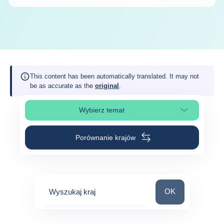
This content has been automatically translated. It may not
be as accurate as the
original
.
Wybierz temat
Wybierz sekcję strony
Porównanie krajów
Wyszukaj kraj
OK
Wyszukaj kraj
0
suggestions