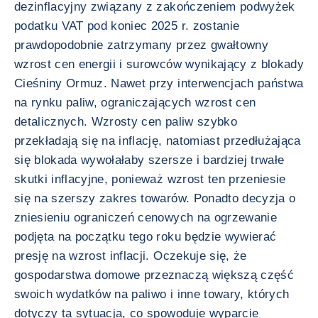
dezinflacyjny związany z zakończeniem podwyżek
podatku VAT pod koniec 2025 r. zostanie
prawdopodobnie zatrzymany przez gwałtowny
wzrost cen energii i surowców wynikający z blokady
Cieśniny Ormuz. Nawet przy interwencjach państwa
na rynku paliw, ograniczających wzrost cen
detalicznych. Wzrosty cen paliw szybko
przekładają się na inflację, natomiast przedłużająca
się blokada wywołałaby szersze i bardziej trwałe
skutki inflacyjne, ponieważ wzrost ten przeniesie
się na szerszy zakres towarów. Ponadto decyzja o
zniesieniu ograniczeń cenowych na ogrzewanie
podjęta na początku tego roku będzie wywierać
presję na wzrost inflacji. Oczekuje się, że
gospodarstwa domowe przeznaczą większą część
swoich wydatków na paliwo i inne towary, których
dotyczy ta sytuacja, co spowoduje wyparcie