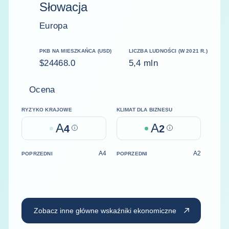
Słowacja
Europa
PKB NA MIESZKAŃCA (USD)
LICZBA LUDNOŚCI (W 2021 R.)
$24468.0
5,4 mln
Ocena
RYZYKO KRAJOWE
KLIMAT DLA BIZNESU
A
A
4
Help
2
Help
A4
A2
POPRZEDNI
POPRZEDNI
Zobacz inne główne wskaźniki ekonomiczne