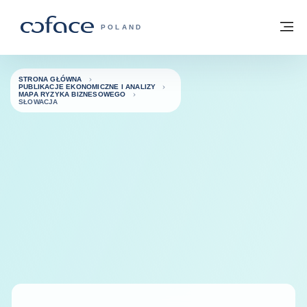
Przejdź do treści
Powrót do strony głównej
M
COFACE FOR TRADE - STRONA GŁÓWN
POLAND
STRONA GŁÓWNA
PUBLIKACJE EKONOMICZNE I ANALIZY
MAPA RYZYKA BIZNESOWEGO
SŁOWACJA