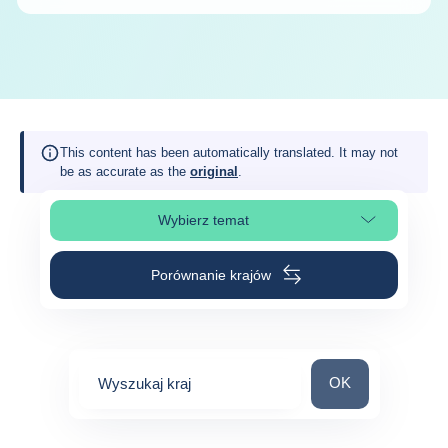
This content has been automatically translated. It may not
be as accurate as the
original
.
Wybierz temat
Wybierz sekcję strony
Porównanie krajów
Wyszukaj kraj
OK
Wyszukaj kraj
0
suggestions