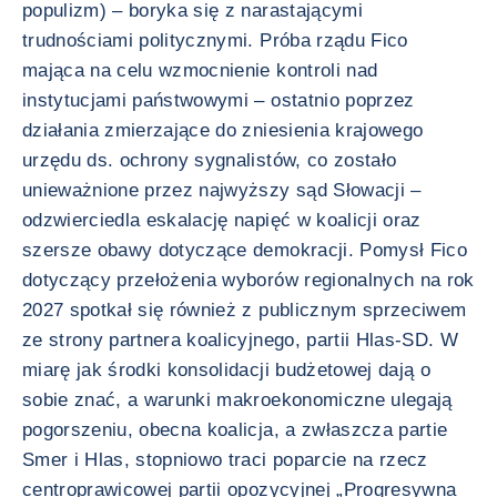
populizm) – boryka się z narastającymi
trudnościami politycznymi. Próba rządu Fico
mająca na celu wzmocnienie kontroli nad
instytucjami państwowymi – ostatnio poprzez
działania zmierzające do zniesienia krajowego
urzędu ds. ochrony sygnalistów, co zostało
unieważnione przez najwyższy sąd Słowacji –
odzwierciedla eskalację napięć w koalicji oraz
szersze obawy dotyczące demokracji. Pomysł Fico
dotyczący przełożenia wyborów regionalnych na rok
2027 spotkał się również z publicznym sprzeciwem
ze strony partnera koalicyjnego, partii Hlas-SD. W
miarę jak środki konsolidacji budżetowej dają o
sobie znać, a warunki makroekonomiczne ulegają
pogorszeniu, obecna koalicja, a zwłaszcza partie
Smer i Hlas, stopniowo traci poparcie na rzecz
centroprawicowej partii opozycyjnej „Progresywna