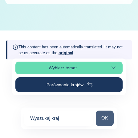
This content has been automatically translated. It may not
be as accurate as the
original
.
Wybierz temat
Wybierz sekcję strony
Porównanie krajów
Wyszukaj kraj
OK
Wyszukaj kraj
0
suggestions