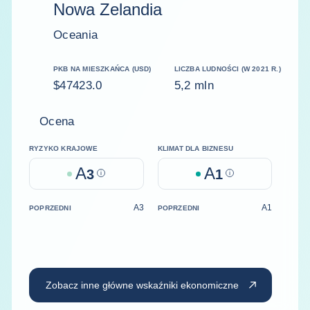
Nowa Zelandia
Oceania
PKB NA MIESZKAŃCA (USD)
LICZBA LUDNOŚCI (W 2021 R.)
$47423.0
5,2 mln
Ocena
RYZYKO KRAJOWE
KLIMAT DLA BIZNESU
A
A
3
Help
1
Help
A3
A1
POPRZEDNI
POPRZEDNI
Zobacz inne główne wskaźniki ekonomiczne