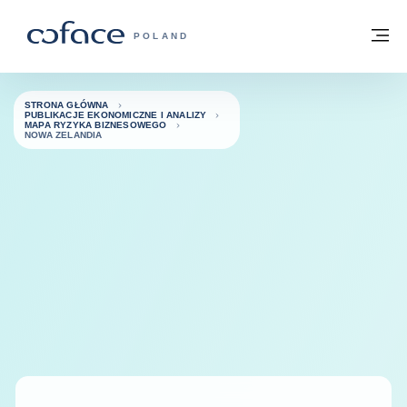
Przejdź do treści
Powrót do strony głównej
M
COFACE FOR TRADE - STRONA GŁÓWN
POLAND
STRONA GŁÓWNA
PUBLIKACJE EKONOMICZNE I ANALIZY
MAPA RYZYKA BIZNESOWEGO
NOWA ZELANDIA