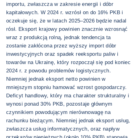
importu, zwłaszcza w zakresie energii i dóbr
kapitałowych. W 2024 r. wzrósł on do 16% PKB i
oczekuje się, że w latach 2025–2026 będzie nadal
rósł. Eksport krajowy powinien znacznie wzrosnąć
wraz z produkcją rolną, jednak tendencja ta
zostanie zakłócona przez wyższy import dóbr
inwestycyjnych oraz spadek reeksportu paliw i
towarów na Ukrainę, który rozpoczął się pod koniec
2024 r. z powodu problemów logistycznych.
Niemniej jednak eksport netto powinien w
mniejszym stopniu hamować wzrost gospodarczy.
Deficyt handlowy, który ma charakter strukturalny i
wynosi ponad 30% PKB, pozostaje głównym
czynnikiem powodującym nierównowagę na
rachunku bieżącym. Niemniej jednak eksport usług,
zwłaszcza usług informatycznych, oraz napływ
przekazów pieniężnych (około 10% PKB) stanowią