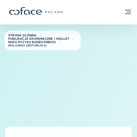
Przejdź do treści
Powrót do strony głównej
M
COFACE FOR TRADE - STRONA GŁÓWN
POLAND
STRONA GŁÓWNA
PUBLIKACJE EKONOMICZNE I ANALIZY
MAPA RYZYKA BIZNESOWEGO
MOŁDAWIA (REPUBLIKA)