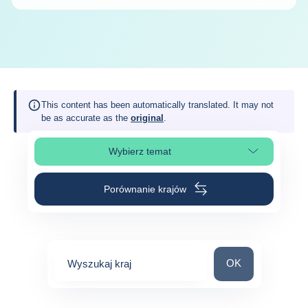
This content has been automatically translated. It may not
be as accurate as the
original
.
Wybierz temat
Wybierz sekcję strony
Porównanie krajów
Wyszukaj kraj
OK
Wyszukaj kraj
0
suggestions