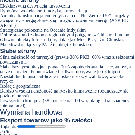
Ekskluzywna destynacja turystyczna
Rybołówstwo: eksport tuńczyka, krewetek itp.
Ambitna transformacja energetyczna: cel „Net Zero 2030”, projekty
związane z energią słoneczną i magazynowaniem energii (ASPIRE i
ARISE)
Strategiczne położenie na Oceanie Indyjskim
Dobre stosunki z dwoma regionalnymi potęgami – Chinami i Indiami
Główne obiekty infrastruktury, takie jak Most Przyjaźni Chińsko-
Malediwskiej łączący Malé (stolicę) z lotniskiem
Słabe strony
Silna zależność od turystyki (prawie 30% PKB, 60% wraz z sektorami
powiązanymi)
Słaba baza produkcyjna: ponad 90% zapotrzebowania na żywność, a
także na materiały budowlane i paliwo pokrywane jest z importu
Niestabilne finanse publiczne i niskie rezerwy walutowe, wysokie
ryzyko
Izolacja geograficzna
Bardzo wysoka narażoność na ryzyko klimatyczne (podnoszący się
poziom morza)
Powszechna korupcja (38. miejsce na 100 w rankingu Transparency
International)
Wymiana handlowa
Eksport
towarów jako % całości
Tajlandia
36%