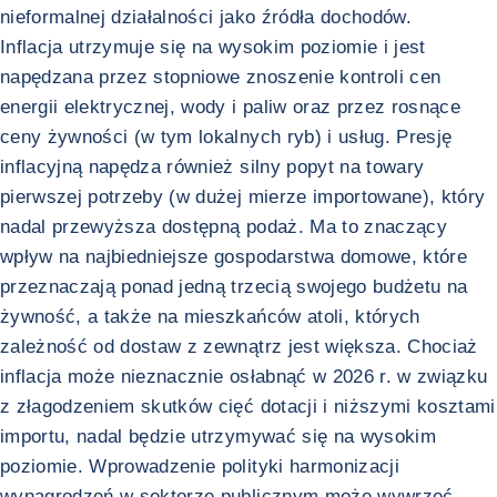
nieformalnej działalności jako źródła dochodów.
Inflacja utrzymuje się na wysokim poziomie i jest
napędzana przez stopniowe znoszenie kontroli cen
energii elektrycznej, wody i paliw oraz przez rosnące
ceny żywności (w tym lokalnych ryb) i usług. Presję
inflacyjną napędza również silny popyt na towary
pierwszej potrzeby (w dużej mierze importowane), który
nadal przewyższa dostępną podaż. Ma to znaczący
wpływ na najbiedniejsze gospodarstwa domowe, które
przeznaczają ponad jedną trzecią swojego budżetu na
żywność, a także na mieszkańców atoli, których
zależność od dostaw z zewnątrz jest większa. Chociaż
inflacja może nieznacznie osłabnąć w 2026 r. w związku
z złagodzeniem skutków cięć dotacji i niższymi kosztami
importu, nadal będzie utrzymywać się na wysokim
poziomie. Wprowadzenie polityki harmonizacji
wynagrodzeń w sektorze publicznym może wywrzeć