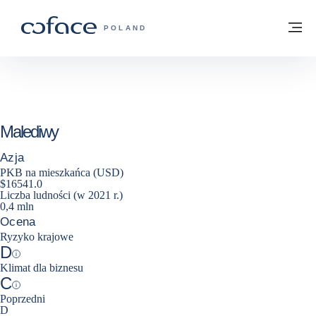
Przejdź do treści
Powrót do strony głównej
M
COFACE FOR TRADE - STRONA GŁÓWN
POLAND
Malediwy
Azja
PKB na mieszkańca (USD)
$16541.0
Liczba ludności (w 2021 r.)
0,4 mln
Ocena
Ryzyko krajowe
D
Help
Klimat dla biznesu
C
Help
Poprzedni
D