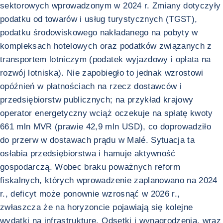
sektorowych wprowadzonym w 2024 r. Zmiany dotyczyły
podatku od towarów i usług turystycznych (TGST),
podatku środowiskowego nakładanego na pobyty w
kompleksach hotelowych oraz podatków związanych z
transportem lotniczym (podatek wyjazdowy i opłata na
rozwój lotniska). Nie zapobiegło to jednak wzrostowi
opóźnień w płatnościach na rzecz dostawców i
przedsiębiorstw publicznych; na przykład krajowy
operator energetyczny wciąż oczekuje na spłatę kwoty
661 mln MVR (prawie 42,9 mln USD), co doprowadziło
do przerw w dostawach prądu w Malé. Sytuacja ta
osłabia przedsiębiorstwa i hamuje aktywność
gospodarczą. Wobec braku poważnych reform
fiskalnych, których wprowadzenie zaplanowano na 2024
r., deficyt może ponownie wzrosnąć w 2026 r.,
zwłaszcza że na horyzoncie pojawiają się kolejne
wydatki na infrastrukturę. Odsetki i wynagrodzenia, wraz