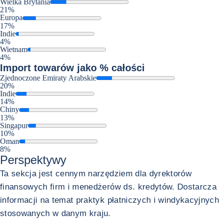
Wielka Brytania
21%
Europa
17%
Indie
4%
Wietnam
4%
Import
towarów jako % całości
Zjednoczone Emiraty Arabskie
20%
Indie
14%
Chiny
13%
Singapur
10%
Oman
8%
Perspektywy
Ta sekcja jest cennym narzędziem dla dyrektorów
finansowych firm i menedżerów ds. kredytów. Dostarcza
informacji na temat praktyk płatniczych i windykacyjnych
stosowanych w danym kraju.