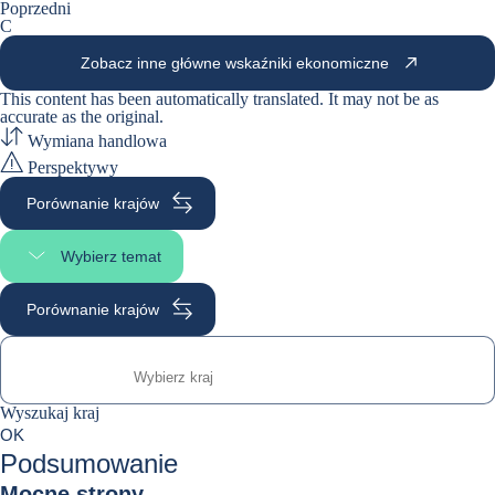
Poprzedni
C
Zobacz inne główne wskaźniki ekonomiczne
This content has been automatically translated. It may not be as
accurate as the
original
.
Wymiana handlowa
Perspektywy
Porównanie krajów
Wybierz temat
Wybierz sekcję strony
Porównanie krajów
Wyszukaj kraj
Wyszukaj kraj
0
OK
suggestions
Podsumowanie
Mocne strony