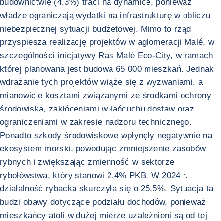
budownictwie (4,3%) traci na dynamice, ponieważ
władze ograniczają wydatki na infrastrukturę w obliczu
niebezpiecznej sytuacji budżetowej. Mimo to rząd
przyspiesza realizację projektów w aglomeracji Malé, w
szczególności inicjatywy Ras Malé Eco-City, w ramach
której planowana jest budowa 65 000 mieszkań. Jednak
wdrażanie tych projektów wiąże się z wyzwaniami, a
mianowicie kosztami związanymi ze środkami ochrony
środowiska, zakłóceniami w łańcuchu dostaw oraz
ograniczeniami w zakresie nadzoru technicznego.
Ponadto szkody środowiskowe wpłynęły negatywnie na
ekosystem morski, powodując zmniejszenie zasobów
rybnych i zwiększając zmienność w sektorze
rybołówstwa, który stanowi 2,4% PKB. W 2024 r.
działalność rybacka skurczyła się o 25,5%. Sytuacja ta
budzi obawy dotyczące podziału dochodów, ponieważ
mieszkańcy atoli w dużej mierze uzależnieni są od tej