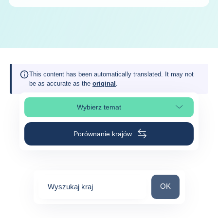
This content has been automatically translated. It may not
be as accurate as the
original
.
Wybierz temat
Wybierz sekcję strony
Porównanie krajów
Wyszukaj kraj
OK
Wyszukaj kraj
0
suggestions