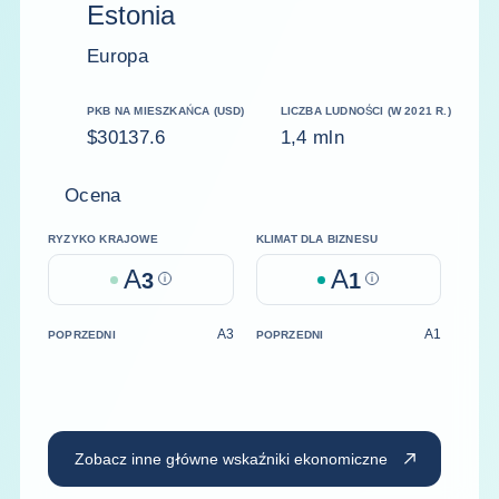
Estonia
Europa
PKB NA MIESZKAŃCA (USD)
LICZBA LUDNOŚCI (W 2021 R.)
$30137.6
1,4 mln
Ocena
RYZYKO KRAJOWE
KLIMAT DLA BIZNESU
A
A
3
Help
1
Help
A3
A1
POPRZEDNI
POPRZEDNI
Zobacz inne główne wskaźniki ekonomiczne