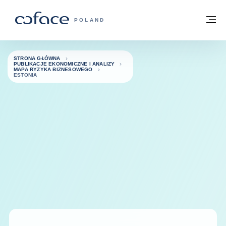
Przejdź do treści
Powrót do strony głównej
M
COFACE FOR TRADE - STRONA GŁÓWN
POLAND
STRONA GŁÓWNA
PUBLIKACJE EKONOMICZNE I ANALIZY
MAPA RYZYKA BIZNESOWEGO
ESTONIA