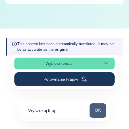
This content has been automatically translated. It may not
be as accurate as the
original
.
Wybierz temat
Wybierz sekcję strony
Porównanie krajów
Wyszukaj kraj
OK
Wyszukaj kraj
0
suggestions