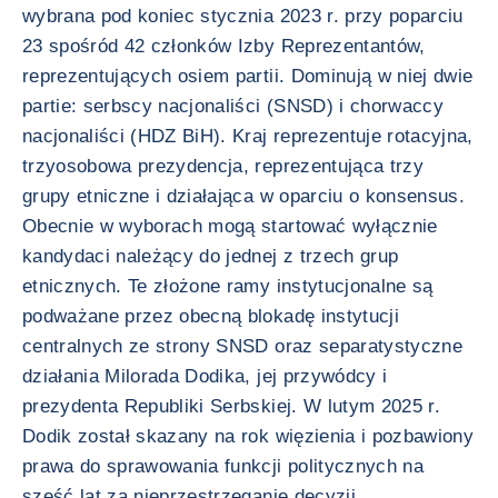
wybrana pod koniec stycznia 2023 r. przy poparciu
23 spośród 42 członków Izby Reprezentantów,
reprezentujących osiem partii. Dominują w niej dwie
partie: serbscy nacjonaliści (SNSD) i chorwaccy
nacjonaliści (HDZ BiH). Kraj reprezentuje rotacyjna,
trzyosobowa prezydencja, reprezentująca trzy
grupy etniczne i działająca w oparciu o konsensus.
Obecnie w wyborach mogą startować wyłącznie
kandydaci należący do jednej z trzech grup
etnicznych. Te złożone ramy instytucjonalne są
podważane przez obecną blokadę instytucji
centralnych ze strony SNSD oraz separatystyczne
działania Milorada Dodika, jej przywódcy i
prezydenta Republiki Serbskiej. W lutym 2025 r.
Dodik został skazany na rok więzienia i pozbawiony
prawa do sprawowania funkcji politycznych na
sześć lat za nieprzestrzeganie decyzji