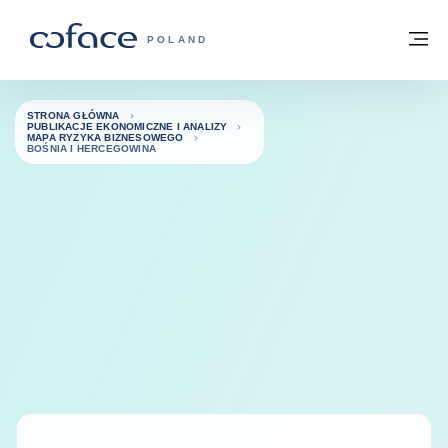
Przejdź do treści
Powrót do strony głównej
M
COFACE FOR TRADE - STRONA GŁÓWN
POLAND
STRONA GŁÓWNA
PUBLIKACJE EKONOMICZNE I ANALIZY
MAPA RYZYKA BIZNESOWEGO
BOŚNIA I HERCEGOWINA