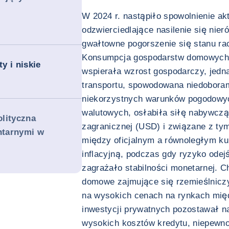
W 2024 r. nastąpiło spowolnienie ak
odzwierciedlające nasilenie się ni
gwałtowne pogorszenie się stanu r
Konsumpcja gospodarstw domowych 
y i niskie
wspierała wzrost gospodarczy, jedna
transportu, spowodowana niedoboram
niekorzystnych warunków pogodowyc
walutowych, osłabiła siłę nabywczą
lityczna
zagranicznej (USD) i związane z tym
ntarnymi w
między oficjalnym a równoległym k
inflacyjną, podczas gdy ryzyko odej
zagrażało stabilności monetarnej. C
domowe zajmujące się rzemieślnicz
na wysokich cenach na rynkach mię
inwestycji prywatnych pozostawał n
wysokich kosztów kredytu, niepewno