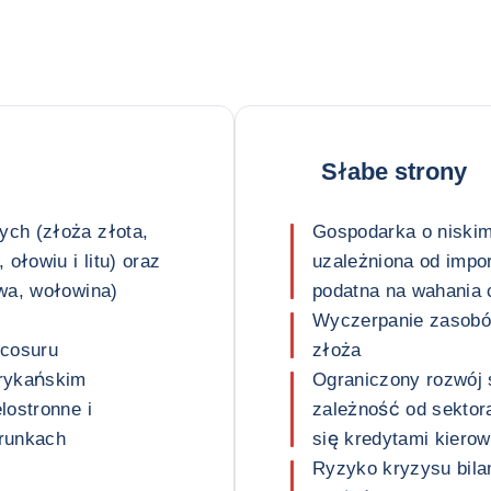
Słabe strony
ch (złoża złota,
Gospodarka o niskim 
ołowiu i litu) oraz
uzależniona od impor
wa, wołowina)
podatna na wahania
Wyczerpanie zasobów
rcosuru
złoża
erykańskim
Ograniczony rozwój s
lostronne i
zależność od sektor
arunkach
się kredytami kiero
Ryzyko kryzysu bilan