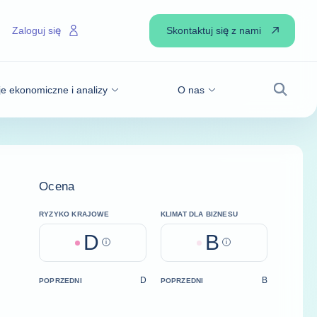
Skontaktuj się z nami
Zaloguj się
je ekonomiczne i analizy
O nas
Wyszuk
Ocena
RYZYKO KRAJOWE
KLIMAT DLA BIZNESU
D
B
Help
Help
D
B
POPRZEDNI
POPRZEDNI