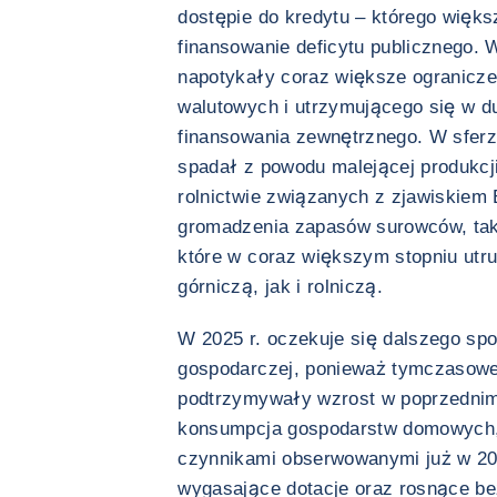
dostępie do kredytu – którego więk
finansowanie deficytu publicznego. 
napotykały coraz większe ogranicze
walutowych i utrzymującego się w d
finansowania zewnętrznego. W sferz
spadał z powodu malejącej produkcj
rolnictwie związanych z zjawiskiem 
gromadzenia zapasów surowców, taki
które w coraz większym stopniu utr
górniczą, jak i rolniczą.
W 2025 r. oczekuje się dalszego sp
gospodarczej, ponieważ tymczasowe 
podtrzymywały wzrost w poprzednim
konsumpcja gospodarstw domowych
czynnikami obserwowanymi już w 202
wygasające dotacje oraz rosnące be