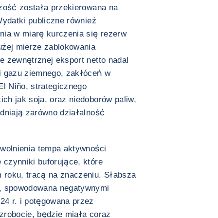
szość została przekierowana na
Wydatki publiczne również
nia w miarę kurczenia się rezerw
użej mierze zablokowania
e zewnętrznej eksport netto nadal
i gazu ziemnego, zakłóceń w
El Niño, strategicznego
ch jak soja, oraz niedoborów paliw,
udniają zarówno działalność
owolnienia tempa aktywności
czynniki buforujące, które
 roku, tracą na znaczeniu. Słabsza
, spowodowana negatywnymi
4 r. i potęgowana przez
zrobocie, będzie miała coraz