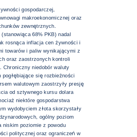
tywności gospodarczej,
erównowagi makroekonomicznej oraz
achunków zewnętrznych.
(stanowiąca 68% PKB) nadal
k rosnąca inflacja cen żywności i
i towarów i paliw wynikającymi z
h oraz zaostrzonych kontroli
. Chroniczny niedobór waluty
 pogłębiające się rozbieżności
ursem walutowym zaostrzyły presję
ścia od sztywnego kursu dolara
hociaż niektóre gospodarstwa
ym wydobyciem złota skorzystały
dzynarodowych, ogólny poziom
a niskim poziomie z powodu
ści politycznej oraz ograniczeń w