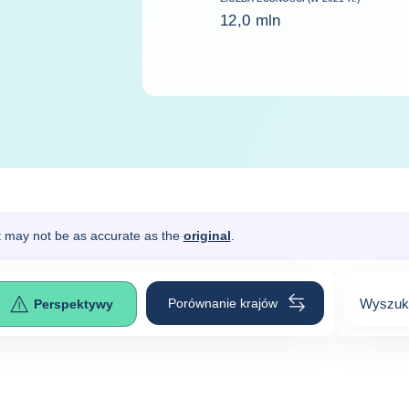
12,0 mln
It may not be as accurate as the
original
.
Porównanie krajów
Wyszuka
Perspektywy
0
suggest