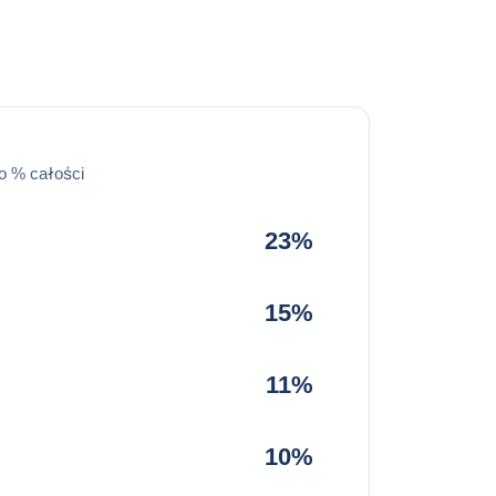
o % całości
23%
15%
11%
10%