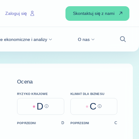
Skontaktuj się z nami
Zaloguj się
je ekonomiczne i analizy
O nas
Wyszuk
Ocena
RYZYKO KRAJOWE
KLIMAT DLA BIZNESU
D
C
Help
Help
D
C
POPRZEDNI
POPRZEDNI