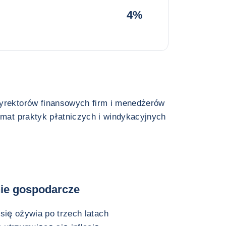
4%
dyrektorów finansowych firm i menedżerów
emat praktyk płatniczych i windykacyjnych
nie gospodarcze
ię ożywia po trzech latach