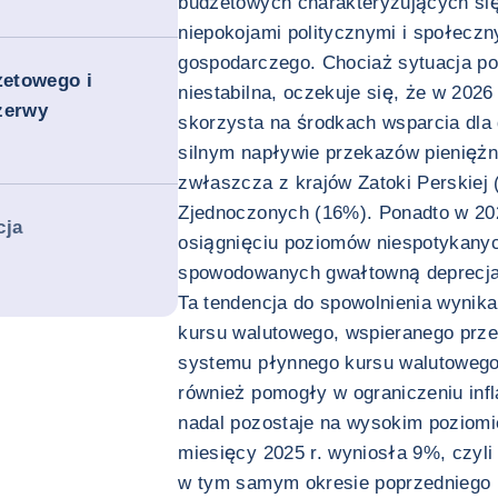
budżetowych charakteryzujących się 
niepokojami politycznymi i społeczn
gospodarczego. Chociaż sytuacja pol
żetowego i
niestabilna, oczekuje się, że w 202
zerwy
skorzysta na środkach wsparcia dla
silnym napływie przekazów pieniężn
zwłaszcza z krajów Zatoki Perskiej
Zjednoczonych (16%). Ponadto w 2025
cja
osiągnięciu poziomów niespotykany
spowodowanych gwałtowną deprecjacj
Ta tendencja do spowolnienia wynika
kursu walutowego, wspieranego prze
systemu płynnego kursu walutowego
również pomogły w ograniczeniu infla
nadal pozostaje na wysokim poziomi
miesięcy 2025 r. wyniosła 9%, czyli
w tym samym okresie poprzedniego 