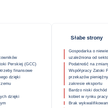
Słabe strony
Gospodarka o niewiel
acowników
uzależniona od sekto
toki Perskiej (GCC)
Podatność na zmiany
trzeby finansowe
Współpracy Zatoki P
ego dzięki
przekazów pieniężny
rczemu
zakresie eksportu
Bardzo niski dochód
ych dzięki
kobiet w rynku pracy
nym
Brak wykwalifikowa