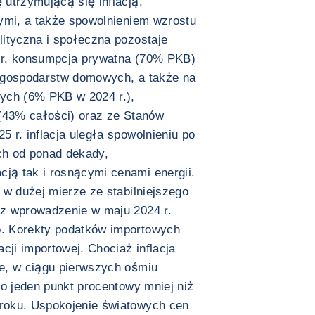
utrzymującą się inflacją,
ymi, a także spowolnieniem wzrostu
ityczna i społeczna pozostaje
6 r. konsumpcja prywatna (70% PKB)
 gospodarstw domowych, a także na
ych (6% PKB w 2024 r.),
 (43% całości) oraz ze Stanów
 r. inflacja uległa spowolnieniu po
ch od ponad dekady,
ą tak i rosnącymi cenami energii.
 w dużej mierze ze stabilniejszego
z wprowadzenie w maju 2024 r.
. Korekty podatków importowych
cji importowej. Chociaż inflacja
e, w ciągu pierwszych ośmiu
 o jeden punkt procentowy mniej niż
roku. Uspokojenie światowych cen