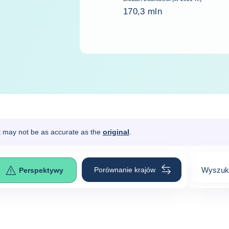
170,3 mln
It may not be as accurate as the
original
.
Porównanie krajów
Wyszuka
Perspektywy
0
suggest