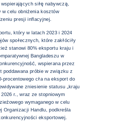
w wspierających siłę nabywczą,
w w celu obniżenia kosztów
niu presji inflacyjnej.
ortu, który w latach 2023 i 2024
ojów społecznych, które zakłóciły
ież stanowi 80% eksportu kraju i
komparatywnej Bangladeszu w
konkurencyjność, wspierana przez
st poddawana próbie w związku z
0-procentowego cła na eksport do
widywane zniesienie statusu „kraju
a 2026 r., wraz ze stopniowym
odzieżowego wymaganego w celu
j Organizacji Handlu, podkreśla
onkurencyjności eksportowej.