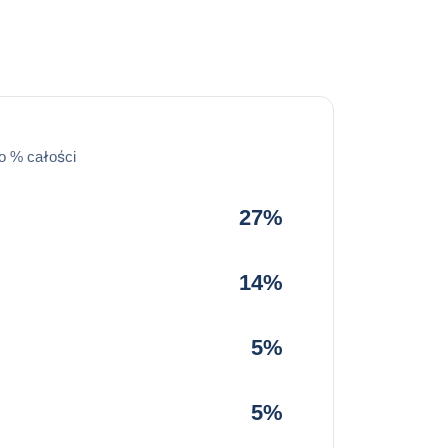
o % całości
27%
14%
5%
5%