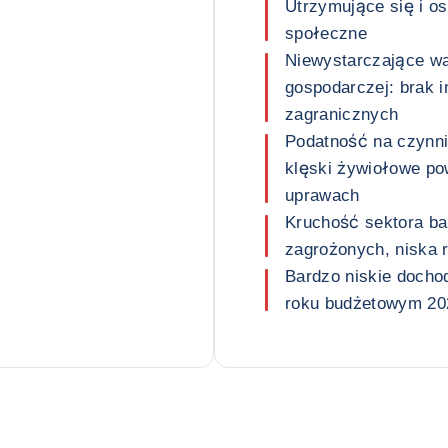
Utrzymujące się i ost
społeczne
Niewystarczające wa
gospodarczej: brak i
zagranicznych
Podatność na czynni
klęski żywiołowe po
uprawach
Kruchość sektora b
zagrożonych, niska r
Bardzo niskie docho
roku budżetowym 20