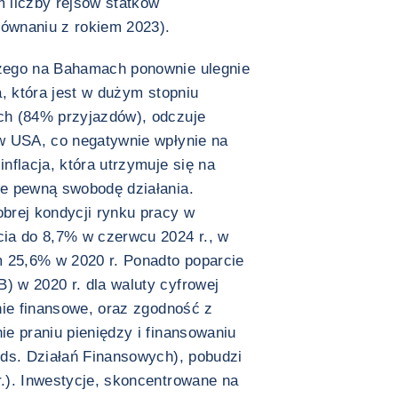
 liczby rejsów statków
ównaniu z rokiem 2023).
zego na Bahamach ponownie ulegnie
, która jest w dużym stopniu
ch (84% przyjazdów), odczuje
w USA, co negatywnie wpłynie na
nflacja, która utrzymuje się na
e pewną swobodę działania.
brej kondycji rynku pracy w
ia do 8,7% w czerwcu 2024 r., w
25,6% w 2020 r. Ponadto poparcie
 w 2020 r. dla waluty cyfrowej
nie finansowe, oraz zgodność z
e praniu pieniędzy i finansowaniu
 ds. Działań Finansowych), pobudzi
.). Inwestycje, skoncentrowane na