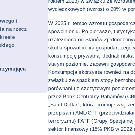
rokiem 2023) w związku ze wzrostem
wycieczkowych (wzrost o 20% w por
owego i
W 2025 r. tempo wzrostu gospodarc
ia na rzecz
spowolnieniu. Po pierwsze, turystyka
kresie
uzależniona od Stanów Zjednoczony
skiego
skutki spowolnienia gospodarczego 
konsumpcję prywatną. Jednak niska i
stałym poziomie, zapewni gospodarc
utrzymująca
Konsumpcja skorzysta również na do
związku ze spadkiem stopy bezroboc
porównaniu z szczytowym poziomem 
przez Bank Centralny Bahamów (CBB)
„Sand Dollar”, która promuje włącze
przepisami AML/CFT (przeciwdziałani
terroryzmu) FATF (Grupy Specjalnej
sektor finansowy (15% PKB w 2022 r