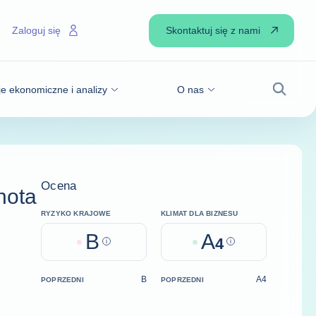
Skontaktuj się z nami
Zaloguj się
je ekonomiczne i analizy
O nas
Wyszuk
Ocena
nota
RYZYKO KRAJOWE
KLIMAT DLA BIZNESU
B
A
Help
4
Help
B
A4
POPRZEDNI
POPRZEDNI