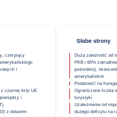
Słabe strony
y, czerpiący
Duża zależność od t
oamerykańskiego
PKB i 60% zatrudnien
kowych i
pośrednio), skoncen
amerykańskim
Podatność na huraga
 z czarnej listy UE
Ograniczona liczba 
pieniędzy i
turystyki
T)
Uzależnienie od imp
D) z dolarem
dużego deficytu na 