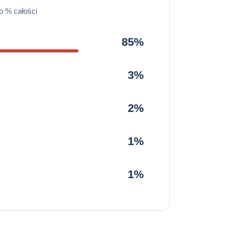
o % całości
85%
3%
2%
1%
1%