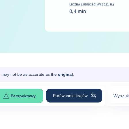
LICZBA LUDNOŚCI (W 2021 R.)
0,4 mln
It may not be as accurate as the
original
.
Porównanie krajów
Wyszuka
Perspektywy
0
suggest