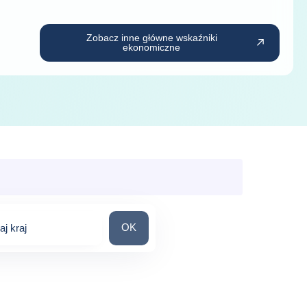
Zobacz inne główne wskaźniki
ekonomiczne
Wyszukaj kraj
OK
j kraj
ions