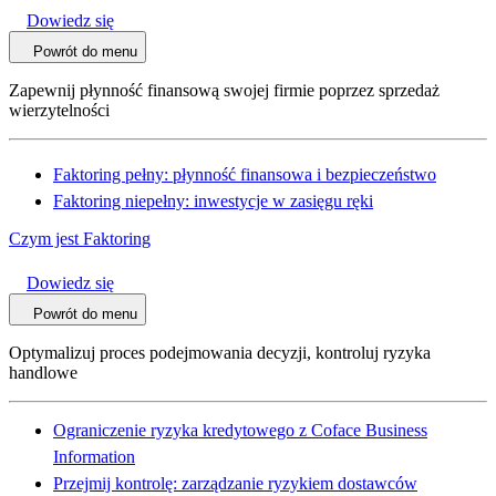
Dowiedz się
Powrót do menu
Zapewnij płynność finansową swojej firmie poprzez sprzedaż
wierzytelności
Faktoring pełny: płynność finansowa i bezpieczeństwo
Faktoring niepełny: inwestycje w zasięgu ręki
Czym jest Faktoring
Dowiedz się
Powrót do menu
Optymalizuj proces podejmowania decyzji, kontroluj ryzyka
handlowe
Ograniczenie ryzyka kredytowego z Coface Business
Information
Przejmij kontrolę: zarządzanie ryzykiem dostawców