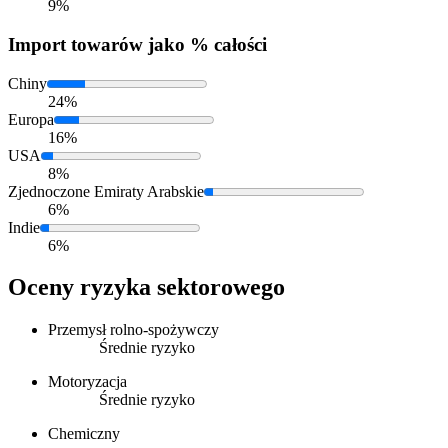
9%
Import
towarów jako % całości
Chiny
24%
Europa
16%
USA
8%
Zjednoczone Emiraty Arabskie
6%
Indie
6%
Oceny ryzyka sektorowego
Przemysł rolno-spożywczy
Średnie ryzyko
Motoryzacja
Średnie ryzyko
Chemiczny