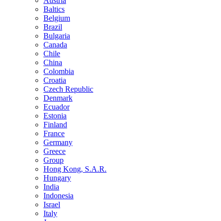
Austria
Baltics
Belgium
Brazil
Bulgaria
Canada
Chile
China
Colombia
Croatia
Czech Republic
Denmark
Ecuador
Estonia
Finland
France
Germany
Greece
Group
Hong Kong, S.A.R.
Hungary
India
Indonesia
Israel
Italy