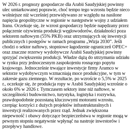
W 2026 r. prognozy gospodarcze dla Arabii Saudyjskiej powinny
ulec umiarkowanej poprawie, choć tempo tego wzrostu będzie nieco
wolniejsze niż wcześniej przewidywano ze względu na nasilone
napięcia geopolityczne w regionie w następstwie wojny z udziałem
Iranu. Oczekuje się, że wzrost gospodarczy będzie napędzany przez
połączenie ożywienia produkcji węglowodorów, działalności poza
sektorem naftowym (55% PKB) oraz utrzymujących się inwestycji
publicznych i postępów w ramach programu „Wizja 2030”. Jeśli
chodzi o sektor naftowy, stopniowe łagodzenie ograniczeń OPEC+
oraz znaczne rezerwy wydobywcze Arabii Saudyjskiej powinny
sprzyjać zwiększeniu produkcji. Władze dążą do utrzymania udziału
w rynku przy jednoczesnym zaspokojeniu rosnącego popytu
krajowego. Jednocześnie trwające inwestycje firmy Aramco w
sektorze wydobywczym wzmacniają moce produkcyjne, w tym w
zakresie gazu ziemnego. W rezultacie, po wzroście o 5,5% w 2025
r., oczekuje się, że produkcja ropy w Arabii Saudyjskiej wzrośnie o
około 6% w 2026 r. Tymczasem sektory inne niż naftowe, w
szczególności budownictwo, turystyka, logistyka i rozrywka,
prawdopodobnie pozostaną kluczowymi motorami wzrostu,
czerpiąc korzyści z dużych projektów infrastrukturalnych i
inwestycji realizowanych przez rząd. Jednak zwiększona
niepewność i obawy dotyczące bezpieczeństwa w regionie mogą w
pewnym stopniu negatywnie wpłynąć na nastroje inwestorów i
przepływy handlowe.