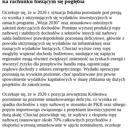
na rachunku bieżącym się pogłębia
Oczekuje się, że w 2026 r. sytuacja fiskalna pozostanie pod presją,
co wynika z utrzymujących się wydatków inwestycyjnych w
ramach programu „Wizja 2030” oraz stosunkowo ostrożnych
założeń dotyczących dochodów. Pomimo wyższej produkcji ropy
naftowej i stabilnych dochodów z sektorów innych niż naftowy
salda budżetowe prawdopodobnie pozostaną deficytowe, głównie z
powodu utrzymujących się wydatków na infrastrukturę oraz
rosnących wydatków bieżących. Chociaż wyższe ceny ropy
mogłyby wspierać dochody budżetowe, nasilające się napięcia
regionalne mogą również zwiększyć zmienność na rynkach energii i
stworzyć ryzyko dla przepływów handlu ropą, ograniczając
rządowe dochody z sektora energetycznego. Wydatki operacyjne
pozostają na wysokim poziomie, choć spodziewane jest pewne
spowolnienie wydatków kapitałowych w miarę zbliżania się dużych
projektów do zakończenia.
Oczekuje się, że w 2026 r. pozycja zewnętrzna Królestwa
pozostanie na poziomie umiarkowanego deficytu, co wynika ze
spadku dochodów z ropy naftowej w stosunku do PKB oraz silnego
popytu importowego związanego z projektami inwestycyjnymi na
dużą skalę. Chociaż przewiduje się, że wpływy z eksportu ropy
naftowej (stanowiące około 70% całkowitych przychodów z
eksportu) wzrosną umiarkowanie w ujęciu nominalnym, oczekuje