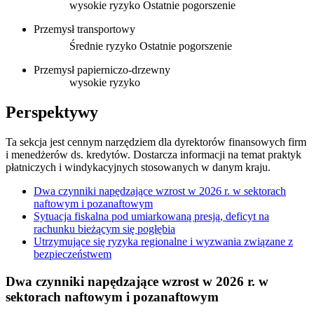
wysokie ryzyko
Ostatnie pogorszenie
Przemysł transportowy
Średnie ryzyko
Ostatnie pogorszenie
Przemysł papierniczo-drzewny
wysokie ryzyko
Perspektywy
Ta sekcja jest cennym narzędziem dla dyrektorów finansowych firm
i menedżerów ds. kredytów. Dostarcza informacji na temat praktyk
płatniczych i windykacyjnych stosowanych w danym kraju.
Dwa czynniki napędzające wzrost w 2026 r. w sektorach
naftowym i pozanaftowym
Sytuacja fiskalna pod umiarkowaną presją, deficyt na
rachunku bieżącym się pogłębia
Utrzymujące się ryzyka regionalne i wyzwania związane z
bezpieczeństwem
Dwa czynniki napędzające wzrost w 2026 r. w
sektorach naftowym i pozanaftowym