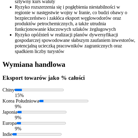
sztywny kurs waluty
Ryzyko rozszerzenia się i pogłębienia niestabilności w
regionie w następstwie wojny w Iranie, co budzi obawy o
bezpieczeństwo i zakłóca eksport węglowodorów oraz
produktów petrochemicznych, a także utrudnia
funkcjonowanie kluczowych szlaków żeglugowych
Ryzyko opóźnień w realizacji planów dywersyfikacji
gospodarczej spowodowane słabszym zaufaniem inwestorów,
potencjalną ucieczką pracowników zagranicznych oraz
spadkiem liczby turystów
Wymiana handlowa
Eksport
towarów jako % całości
Chiny
15%
Korea Południowa
9%
Japonia
9%
Europa
9%
Indie