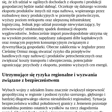
się, że ich udział w ogólnych dochodach z eksportu i produkcji
gospodarczej będzie nadal słabnąć. Oczekuje się dalszego wzrostu
eksportu produktów innych niż ropa naftowa, wspieranego przez
rozbudowę mocy produkcyjnych w przemyśle przetwórczym,
wyższy poziom reeksportu oraz ulepszoną infrastrukturę
logistyczną. Jednak jego udział pozostaje niewystarczający, by
zrównoważyć strukturalny spadek dominacji eksportu
węglowodorów. Jednocześnie import prawdopodobnie utrzyma się
na wysokim poziomie, napędzany zakupami dóbr kapitałowych
oraz rosnącym popytem konsumpcyjnym związanym z
dywersyfikacją gospodarki. Obecne zakłócenia w żegludze przez
Cieśninę Ormuz mogą stwarzać ryzyko dla przepływów
handlowych ropy naftowej i produktów petrochemicznych oraz
zwiększać koszty transportu i ubezpieczenia, potencjalnie
ograniczając przychody z eksportu, pomimo wyższych cen energii.
Utrzymujące się ryzyka regionalne i wyzwania
związane z bezpieczeństwem
Wybuch wojny z udziałem Iranu znacznie zwiększył niepewność
geopolityczną w regionie i podnosi ryzyko szerszego, głębszego i
bardziej długotrwałego okresu niestabilności regionalnej. Sytuacja
bezpieczeństwa wzdłuż południowej granicy z Jemenem pozostaje
niestabilna pomimo ostatnich wysiłków na rzecz złagodzenia