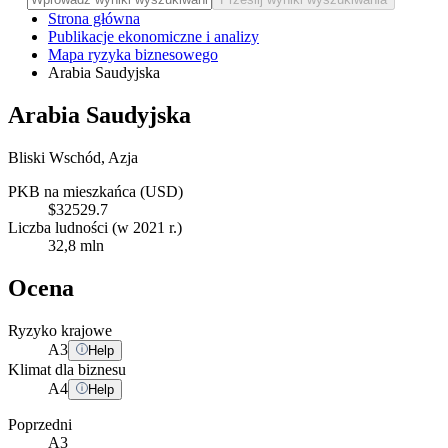
Strona główna
Publikacje ekonomiczne i analizy
Mapa ryzyka biznesowego
Arabia Saudyjska
Arabia Saudyjska
Bliski Wschód, Azja
PKB na mieszkańca (USD)
$32529.7
Liczba ludności (w 2021 r.)
32,8 mln
Ocena
Ryzyko krajowe
A
3
Help
Klimat dla biznesu
A
4
Help
Poprzedni
A3