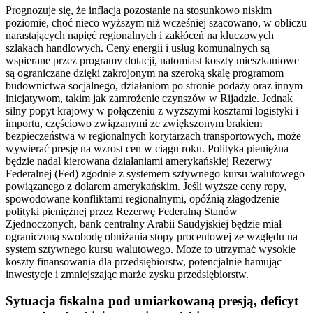
Prognozuje się, że inflacja pozostanie na stosunkowo niskim
poziomie, choć nieco wyższym niż wcześniej szacowano, w obliczu
narastających napięć regionalnych i zakłóceń na kluczowych
szlakach handlowych. Ceny energii i usług komunalnych są
wspierane przez programy dotacji, natomiast koszty mieszkaniowe
są ograniczane dzięki zakrojonym na szeroką skalę programom
budownictwa socjalnego, działaniom po stronie podaży oraz innym
inicjatywom, takim jak zamrożenie czynszów w Rijadzie. Jednak
silny popyt krajowy w połączeniu z wyższymi kosztami logistyki i
importu, częściowo związanymi ze zwiększonym brakiem
bezpieczeństwa w regionalnych korytarzach transportowych, może
wywierać presję na wzrost cen w ciągu roku. Polityka pieniężna
będzie nadal kierowana działaniami amerykańskiej Rezerwy
Federalnej (Fed) zgodnie z systemem sztywnego kursu walutowego
powiązanego z dolarem amerykańskim. Jeśli wyższe ceny ropy,
spowodowane konfliktami regionalnymi, opóźnią złagodzenie
polityki pieniężnej przez Rezerwę Federalną Stanów
Zjednoczonych, bank centralny Arabii Saudyjskiej będzie miał
ograniczoną swobodę obniżania stopy procentowej ze względu na
system sztywnego kursu walutowego. Może to utrzymać wysokie
koszty finansowania dla przedsiębiorstw, potencjalnie hamując
inwestycje i zmniejszając marże zysku przedsiębiorstw.
Sytuacja fiskalna pod umiarkowaną presją, deficyt