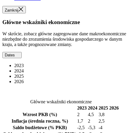
Zamknij
Główne wskaźniki ekonomiczne
W skrócie, zobacz główne zagregowane dane makroekonomiczne
niezbędne do zrozumienia środowiska gospodarczego w danym
kraju, a także prognozowane zmiany.
Dates
2023
2024
2025
2026
Główne wskaźniki ekonomiczne
2023
2024
2025
2026
Wzrost PKB
(%)
2
4,5
3,8
Inflacja
(średnia roczna, %)
1,7
2
2,5
Saldo budżetowe
(% PKB)
-2,5
-5,3
-4