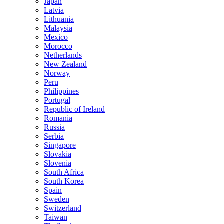
Japan
Latvia
Lithuania
Malaysia
Mexico
Morocco
Netherlands
New Zealand
Norway
Peru
Philippines
Portugal
Republic of Ireland
Romania
Russia
Serbia
Singapore
Slovakia
Slovenia
South Africa
South Korea
Spain
Sweden
Switzerland
Taiwan